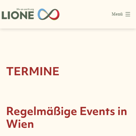
Zum
Menü
Inhalt
springen
LIONE
Life-
on-
Earth
TERMINE
Verein
Regelmäßige Events in
Wien