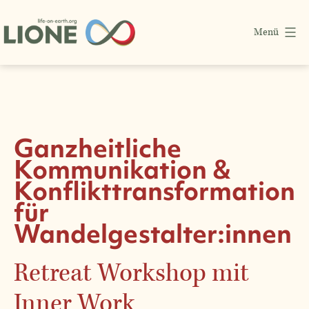
Zum
Menü
Inhalt
springen
LIONE
Life-
on-
Earth
Ganzheitliche
Verein
Kommunikation &
Konflikttransformation
für
Wandelgestalter:innen
Retreat Workshop mit
Inner Work